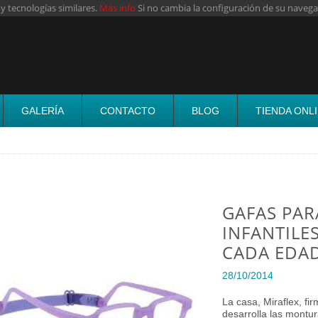
 y tecnologías similares.
Más info
Si no cambia la configuración de su navega
GALERÍA
CONTACTO
BLOG
TIENDA ONL
GAFAS PAR
INFANTILE
CADA EDAD
28/10/2014
La casa, Miraflex, fi
desarrolla las montu