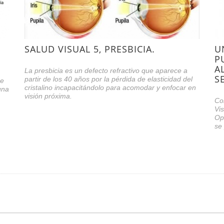
SALUD VISUAL 5, PRESBICIA.
U
P
A
La presbicia es un defecto refractivo que aparece a
S
partir de los 40 años por la pérdida de elasticidad del
se
cristalino incapacitándolo para acomodar y enfocar en
una
visión próxima.
Co
Vi
Op
se 
co